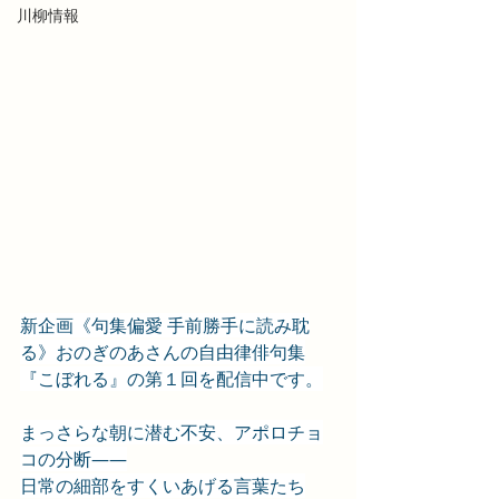
川柳情報
新企画《句集偏愛 手前勝手に読み耽
る》おのぎのあさんの自由律俳句集
『こぼれる』の第１回を配信中です。
まっさらな朝に潜む不安、アポロチョ
コの分断――
日常の細部をすくいあげる言葉たち