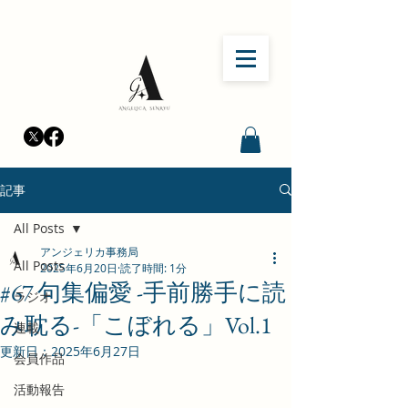
記事
All Posts
アンジェリカ事務局
All Posts
2025年6月20日
読了時間: 1分
#67 句集偏愛 -手前勝手に読
ラジオ
み耽る-「こぼれる」Vol.1
連載
更新日：
2025年6月27日
会員作品
活動報告