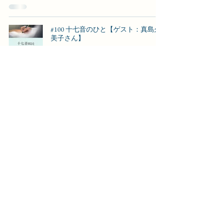
#100 十七音のひと【ゲスト：真島久
美子さん】
アンジェリカ事務局
4月3日
読了時間: 2分
会員作品・会員作品鑑賞・せんりゅ
う、ごちそうさま／2026 年4月
アンジェリカ事務局
4月1日
読了時間: 1分