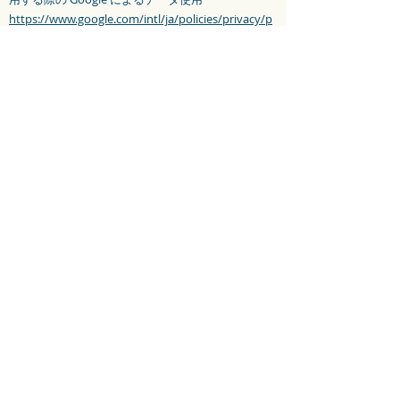
https://www.google.com/intl/ja/policies/privacy/p
artners/
Google プライバシーポリシー
http://www.google.com/intl/ja/policies/privacy/
なお、お客様はご自身のデータが Google アナリテ
ィクスで使用されることを望まない場合は、
Google 社の提供する Google アナリティクス オプ
トアウト アドオンをご利用ください。
Google アナリティクス オプトアウト アドオン
https://tools.google.com/dlpage/gaoptout
（１０）免責事項
・当サイトからリンクやバナーによって外部サイト
に移動された場合、移動先サイトで提供される情
報、サービス等について一切の責任を負いません。
他サイトへのリンクがある場合は、外部サイトであ
ることが明記されています。
・当サイトに掲載された内容によって生じた損害等