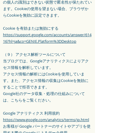
の個人の識別はできない状態で匿名性が保たれてい
ます。Cookieの使用を望まない場合、ブラウザか
らCookieを無効に設定できます。
Cookie を有効または無効にする
https://support.google.com/accounts/answer/614
16?hl=ja&co=GENIE.Platform%3DDesktop
（９） アクセス解析ツールについて
当ブログでは、Googleアナリティクスによりアク
セス情報を解析しています。
アクセス情報の解析にはCookieを使用していま
す。また、アクセス情報の収集はCookieを無効に
することで拒否できます。
Google社のデータ収集・処理の仕組みについて
は、こちらをご覧ください。
Google アナリティクス 利用規約
https://www.google.com/analytics/terms/jp.html
お客様が Google パートナーのサイトやアプリを使
用する際の Google によるデータ使用