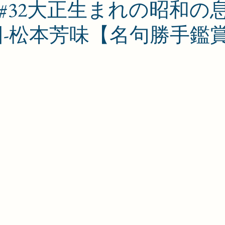
#32大正生まれの昭和の
- 貧困-松本芳味【名句勝手鑑