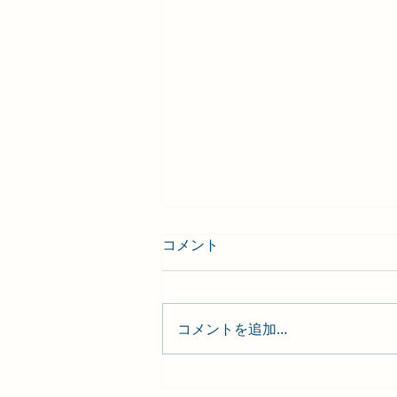
コメント
コメントを追加…
ラジオ／#31 大正生まれの昭