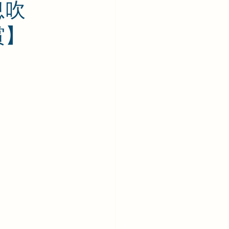
息吹
賞】