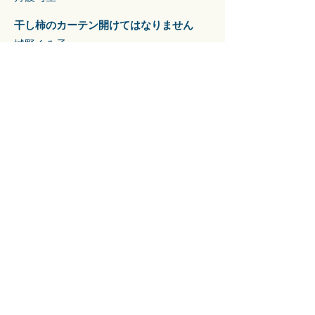
干し柿のカーテン開けてはなりません
城野くみ子
こちょこちょで産毛が抜ける秘密基地
​旅男
秘密基地 花冠は置いてゆけ
​片羽雲雀
天地人・五客・佳作３０句掲載の
全結果PDFはこちらから
ここをクリック！