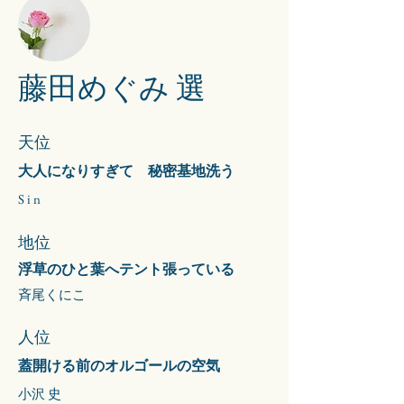
藤田めぐみ 選
天位
大人になりすぎて 秘密基地洗う
​S i n
地位
浮草のひと葉へテント張っている
斉尾くにこ
​人位
蓋開ける前のオルゴールの空気
小沢 史