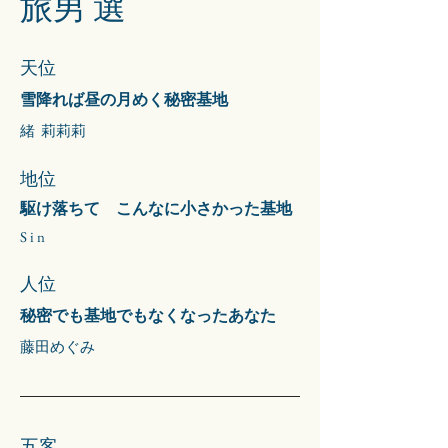
​旅男 選
​天位
雪降れば昼の月めく秘密基地
緒 莉莉莉
地位
駆け落ちて こんなに小さかった基地
​S i n
人位
秘密でも基地でもなくなったあなた
藤田めぐみ
五客