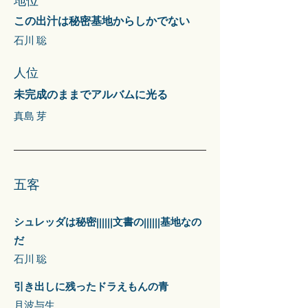
地位
この出汁は秘密基地からしかでない
石川 聡
​人位
未完成のままでアルバムに光る
真島 芽
五客
シュレッダは秘密||||||文書の||||||基地なの
だ
石川 聡
引き出しに残ったドラえもんの青
月波与生