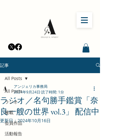
記事
All Posts
アンジェリカ事務局
All Posts
2024年9月24日
読了時間: 1分
ラジオ／名句勝手鑑賞「奈
ラジオ
良一艘の世界 vol.3」 配信中
連載
更新日：
2024年10月16日
会員作品
活動報告