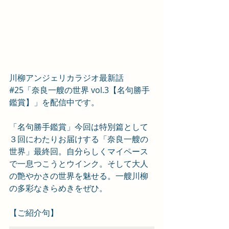
川柳アンジェリカラジオ最新話 
#25
「
奈良一艘の世界 vol.3【名句勝手
鑑賞】」を配信中です。
「名句勝手鑑賞」今回は特別篇として
３回にわたりお届けする「奈良一艘の
世界」最終回。自分らしくマイペース
で一息つこうとウインク。そして大人
の艶やかさの世界を魅せる。一艘川柳
の多彩なきらめきをぜひ。
【ご紹介句】