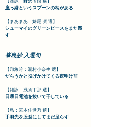
【雑詠：野沢省悟 選】
崖っ縁というスプーンの柄がある
【まあまあ：妹尾 凛 選】
シューマイのグリーンピースをまた残
す
峯島妙 入選句
【印象吟：瀧村小奈生 選】
だらうかと投げかけてくる夜明け前
【雑詠：浅賀丁那 選】
日曜日電池を抜いて干している
【鳥：宮本佳世乃 選】
手羽先を股裂にしてまだ足らず