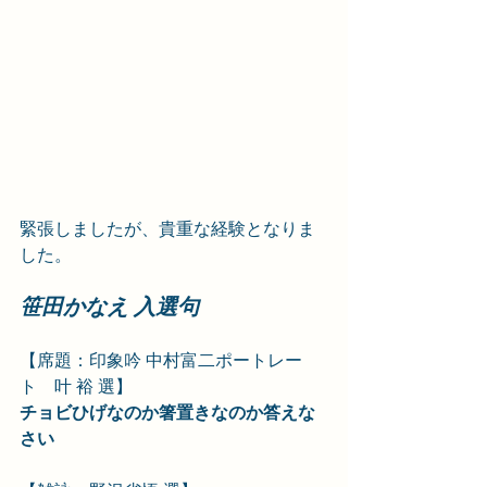
緊張しましたが、貴重な経験となりま
した。
笹田かなえ 入選句
【席題：印象吟 中村富二ポートレー
ト　叶 裕 選】
チョビひげなのか箸置きなのか答えな
さい