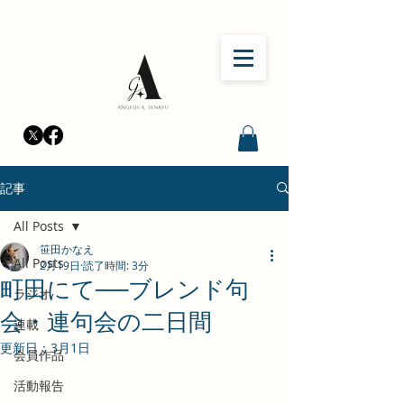
記事
All Posts
笹田かなえ
All Posts
2月19日
読了時間: 3分
町田にて──ブレンド句
ラジオ
会・連句会の二日間
連載
更新日：
3月1日
会員作品
活動報告