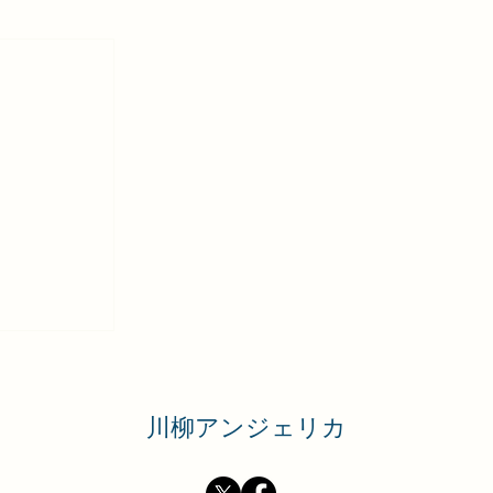
者さん応援vol.3】
柳事
困っ
の記事
の記事
の記事
0件の記事
の記事
の記事
の記事
の記事
件の記事
件の記事
件の記事
1件の記事
​川柳アンジェリカ