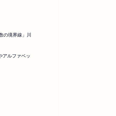
音数の境界線」
川
やアルファベッ