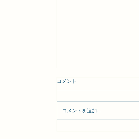
コメント
コメントを追加…
ラジオ／#56 川柳は磨いて光
る〜推敲のコツを考える〜