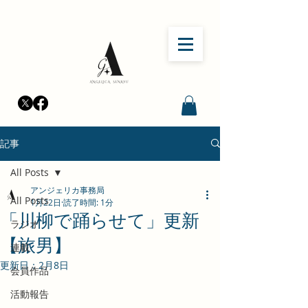
記事
All Posts
アンジェリカ事務局
All Posts
1月22日
読了時間: 1分
「川柳で踊らせて」更新
ラジオ
【旅男】
連載
更新日：
2月8日
会員作品
活動報告