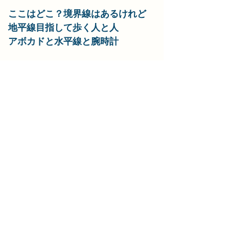
ここはどこ？境界線はあるけれど
地平線目指して歩く人と人
アボカドと水平線と腕時計
伊藤良彦
B面の傷を飛ばせぬまま夜明け
ツイートの雨薄皮の自己主張
割り算の余りをぎゅっと抱きしめる
菊池京
ポケットに　仏は神に跪く
雨だれに小指立てない手の所在