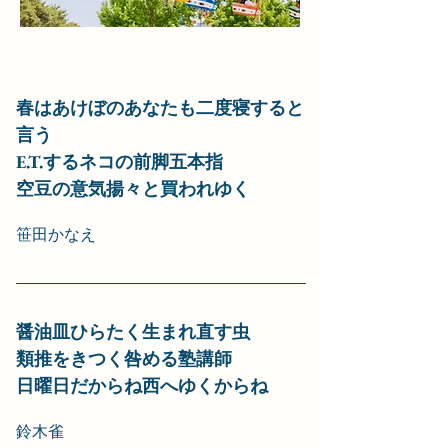
春はあけぼのあなたも二度寝すると
言う
E.T.するネコの前脚五本指
空豆の意気揚々と買われゆく
笹田かなえ
醤油皿ひらたく生まれ直す虫
類推をきつく咎める塾講師
日曜日だからね西へゆくからね
鈴木雀