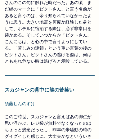
さんのこの句に触れた時だった。あの頃、ま
だ緑のマークに「ピクトさん」と言う名前が
あると言うのは、余り知られていなかったよ
うに思う。大きい地震を何度か経験した身と
して、ホテルに宿泊する際は、必ず非常口を
確かめる。そしていつからか「ピクトさん、
こんにちは」と心の中で言うようにしてい
る。「苦しみの連鎖」という重い言葉の後の
ピクトさん。ピクトさんの逃げる姿は、何は
ともあれ危ない時は逃げろと示唆している。
スカジャンの背中に龍の苦笑い
須藤しんのすけ
このご時世、スカジャンと言えばあの御仁が
思い浮かぶ。レジ袋が無料でなくなったのは
ちょっと残念だったし、昨年の米騒動の時の
グイグイした感じに、大丈夫かなといういさ