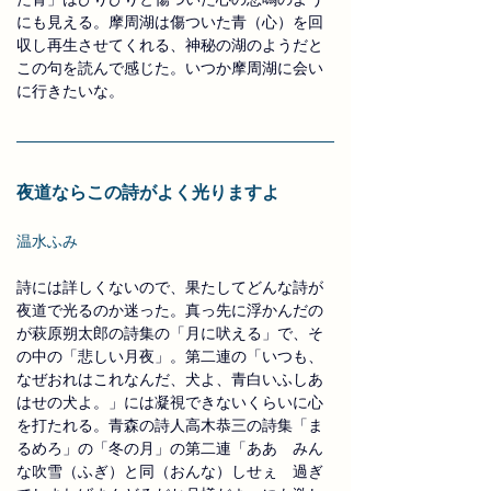
にも見える。摩周湖は傷ついた青（心）を回
収し再生させてくれる、神秘の湖のようだと
この句を読んで感じた。いつか摩周湖に会い
に行きたいな。
夜道ならこの詩がよく光りますよ
温水ふみ
詩には詳しくないので、果たしてどんな詩が
夜道で光るのか迷った。真っ先に浮かんだの
が萩原朔太郎の詩集の「月に吠える」で、そ
の中の「悲しい月夜」。第二連の「いつも、
なぜおれはこれなんだ、犬よ、青白いふしあ
はせの犬よ。」には凝視できないくらいに心
を打たれる。青森の詩人高木恭三の詩集「ま
るめろ」の「冬の月」の第二連「ああ　みん
な吹雪（ふぎ）と同（おんな）しせぇ　過ぎ