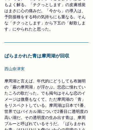
もよく解る。「チクっとします」の皮膚感覚
はまさに心の痛みだ。「今から」の導入は、
予防接種をする時の気持ちにも重なる。そん
な「チクっとします」から下五の「献歌しま
す」にやられたと思った。
ばらまかれた青は摩周湖が回収
西山奈津実
摩周湖と言えば、年代的にどうしても布施明
の「霧の摩周湖」が浮かぶ。悲恋に憧れてい
たころの歌だった。でも掲句はそんな恋のイ
メージは微塵もなくて、ただ摩周湖の「青」
をリスペクトしている。摩周湖は日本で1番、
世界ではバイカル湖についで2番目に透明度の
高い湖だ。その透明度の生み出す青は、摩周
ブルーと呼ばれているそうだ。「ばらまかれ
た青」はひりひりと傷ついた心の悲鳴のよう