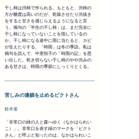
干し柿は渋柿で作られる。もともと、渋柿の
方が糖度は高いのだが、乾燥させたり渋抜き
をすると甘さを感じらえるようになると言
う。掲句の「半生の干し柿」は、まだ完全に
干し柿になっていないことを指しているの
か。干し柿になる途中に雨に当たると、カビ
が生えたりする。「時雨」は冬の季語。私は
掲句を読んで、中里恒子の「時雨の記」を思
い出した。乾き切らない干し柿のやや渋みの
ある甘さは、時雨の季節にしっくりとくる。
苦しみの連鎖を止めるピクトさん
鈴木雀
「非常口の緑の人と森へゆく（なかはられい
こ）」。非常口を表す緑のマークを「ピクト
さん」と呼ぶと知ったのは、なかはられいこ