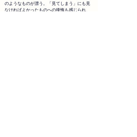
のようなものが漂う。「見てしまう」にも見
なければよかったものへの後悔も感じられ
る。「粘膜」という句材からのグレーゾーン
の書き方が絶妙。
行きなさい背中に羽根があるうちに
峯島妙
遠い昔の、知人女性の話をひとつ。親に交際
を反対されて家に軟禁状態になったのだが、
どうしても彼に逢いたくて窓から靴も履かず
に家を出て、一時間かけて逢いに行ったそう
だ。その彼とは間もなく別れたのだが、彼女
は「あの時、足裏が痛くて熱かったのよ」と
誇らしく語っていたのを思い出した。今でき
ることを今するのはとても大事なことだ。し
ない後悔よりする後悔する後悔の方がいいと
思っている。年々どこかへでかけるのがしん