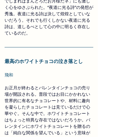
でしまればまんどろだお月様だネ」にも激し
く心をゆさぶられた。“夜道に光る詩”の発想が
秀逸。夜道に光る詩は決して煌煌としていな
いだろう。それでも行くしかない夜道に光る
詩は、道しるべとして心の中に明るく存在し
ているのだ。
最高のホワイトチョコの泣き落とし
飛和
お正月が終わるとバレンタインチョコの売り
場が開設される。普段ではお目にかかれない
世界的に有名なチョコレートや、材料に趣向
を凝らしたチョコレートは見ているだけで心
華やぐ。そんな中で。ホワイトチョコレート
はちょっと特異な存在ではないだろうか。バ
レンタインにホワイトチョコレートを贈るの
は「純白な関係を望んでいる」という意味が