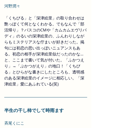
河野潤々
「くちびる」と「深津絵里」の取り合わせは
艶っぽくて何となくわかる。でもなんで「部
活帰り」？パスコのCMや「カムカムエヴリバ
ディ」のるいの深津絵里の、ふんわりしなが
らもミステリアスな佇まいが好きだった。掲
句には初恋の思い出っぽいニュアンスもあ
る。初恋の相手が深津絵里似だったのかな…
と、ここまで書いて気が付いた。「ふかつえ
り」→「ぶかつがえり」の地口！「くちび
る」とひらがな書きにしたところも、透明感
のある深津絵里のイメージに相応しい。「深
津絵里」愛にあふれている(笑)
半生の干し柿でして時雨ます
斉尾くにこ