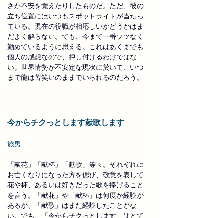
さか不安を覚えたりしたものだ。ただ、彼の
立ち位置にはいつもスポットライトが当たっ
ている。現在の役職が相応しいかどうかはま
だよく解らない。でも、今まで一番ソツなく
勤めているように思える。これはあくまでも
個人の感想なので、押し付けるわけではな
い。世界情勢が不安定な現状に於いて、いつ
まで龍は苦笑いのままでいられるのだろう。
今からチクっとします献歌します
旅男
「献花」「献杯」「献歌」等々。それぞれに
お亡くなりになった方を偲び、敬意を表して
花や杯、あるいは好きだった歌を捧げること
を言う。「献花」や「献杯」は何度か経験が
あるが、「献歌」はまだ経験したことがな
い。でも、「今からチクっとします」はとて