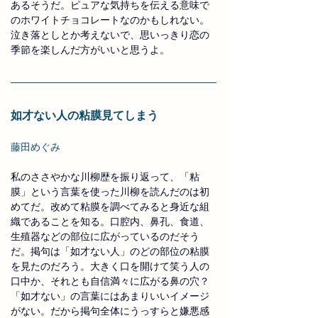
あるそうだ。ピュアな気持ちを伝える意味で
のホワイトチョコレートなのかもしれない。
泣き落としとか考えないで、思いっきり恋の
季節を楽しんだ方がいいと思うよ。
如才ない人の粘膜見てしまう
藤田めぐみ
私のささやかな川柳歴を振り返って、「粘
膜」という言葉を使った川柳を読んだのは初
めてだ。改めて粘膜を調べてみると身近な組
織であることを知る。口腔内、鼻孔、食道、
生殖器などの部位に広がっているのだそう
だ。掲句は「如才ない人」のどの部位の粘膜
を見たのだろう。大きく口を開けて笑う人の
口中か、それとも自信満々に広がる鼻の穴？
「如才ない」の言葉にはあまりいいイメージ
がない。だから掲句全体にうっすらと嫌悪感