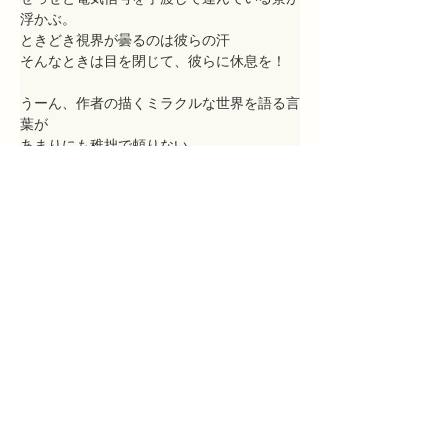
浮かぶ。
ときどき視界が曇るのは彼らの汗
そんなときは目を閉じて、彼らに休息を！
うーん、作者の描くミラクルな世界を語る言
葉が
あまりにも稚拙で頼りない。
　耳の奥でジャマイカが濡れている
　紅茶とは誰もいない庭である
　ファの音が薄暮をさかさに読んでみて
　フラスコを磨きつづけるlove song
　この世でもあの世でもなく耳の水
（野間幸恵　句集『ＷＡＴＥＲ　ＷＡＸ』あ
ざみエージェント　2016年1月）
Previous
Next