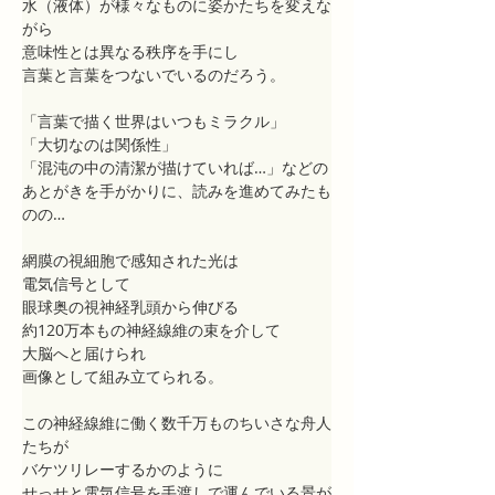
水（液体）が様々なものに姿かたちを変えな
がら
意味性とは異なる秩序を手にし
言葉と言葉をつないでいるのだろう。
「言葉で描く世界はいつもミラクル」
「大切なのは関係性」
「混沌の中の清潔が描けていれば…」などの
あとがきを手がかりに、読みを進めてみたも
のの…
網膜の視細胞で感知された光は
電気信号として
眼球奥の視神経乳頭から伸びる
約120万本もの神経線維の束を介して
大脳へと届けられ
画像として組み立てられる。
この神経線維に働く数千万ものちいさな舟人
たちが
バケツリレーするかのように
せっせと電気信号を手渡しで運んでいる景が