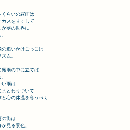
うくらいの霧雨は
ーカスを甘くして
こか夢の世界に
る。
滴の追いかけごっこは
リズム。
て霧雨の中に立てば
る。
かい雨は
にまとわりついて
体と心の体温を奪うべく
雨の街は
分が見る景色。