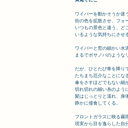
ワイパーを動かそうか迷
街の色を拡散させ、フォ
いつもの景色と違う、ど
いるような気持ちにさせ
ワイパーと窓の細かい水
まるでボサノバのような
だが、ひとたび車を降り
たちまち厄介なことにな
傘をさすほどでもない細
切れ切れの細い糸のよう
髪はじっとりと濡れ、身
静かに侵食してくる。
フロントガラスに映る霧
現実から目を逸らした自