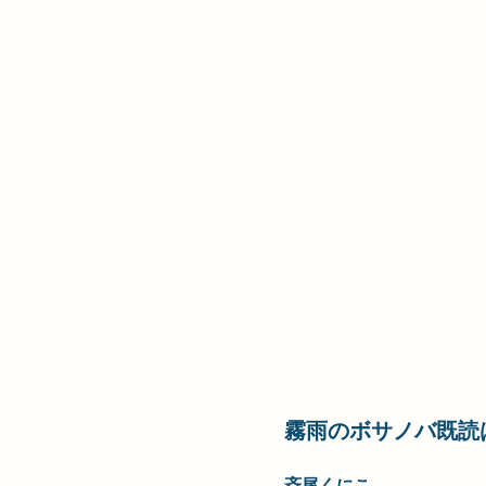
霧雨のボサノバ既読
斉尾くにこ