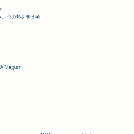
ジ
み、心の熱を奪う頃
TA Megumi