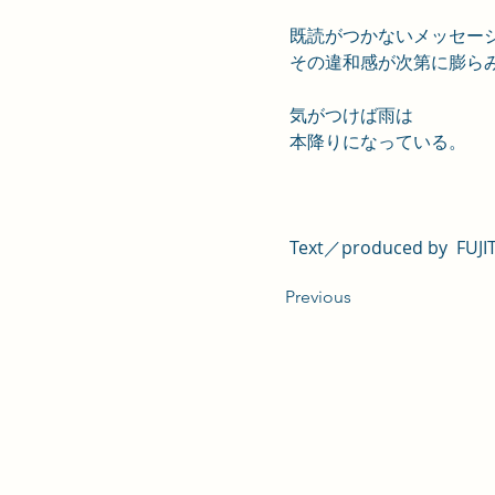
既読がつかないメッセー
その違和感が次第に膨ら
気がつけば雨は
本降りになっている。
Text／produced by  FUJI
Previous