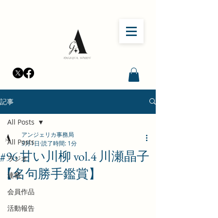
記事
All Posts
アンジェリカ事務局
All Posts
3月1日
読了時間: 1分
#96 甘い川柳 vol.4 川瀬晶子
ラジオ
【名句勝手鑑賞】
連載
会員作品
活動報告