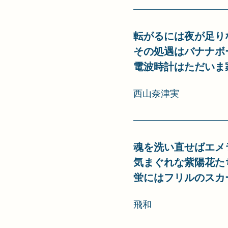
転がるには夜が足り
その処遇はバナナボ
電波時計はただいま
西山奈津実
魂を洗い直せばエメ
気まぐれな紫陽花た
蛍にはフリルのスカ
飛和