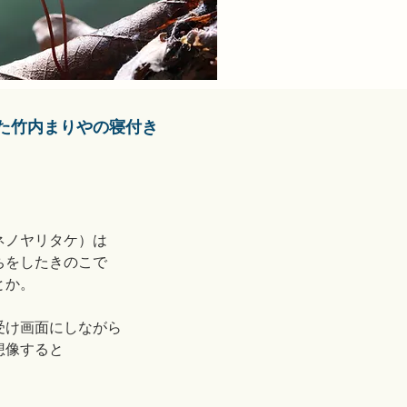
た竹内まりやの寝付き
ネノヤリタケ）は
ちをしたきのこで
とか。
受け画面にしながら
想像すると