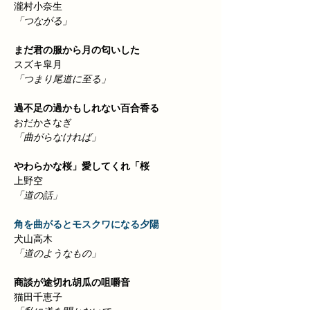
瀧村小奈生
「つながる」
まだ君の服から月の匂いした　
スズキ皐月
「つまり尾道に至る」
過不足の過かもしれない百合香る　
おだかさなぎ
「曲がらなければ」
やわらかな桜」愛してくれ「桜
上野空
「道の話」
角を曲がるとモスクワになる夕陽
犬山高木
「道のようなもの」
商談が途切れ胡瓜の咀嚼音　
猫田千恵子