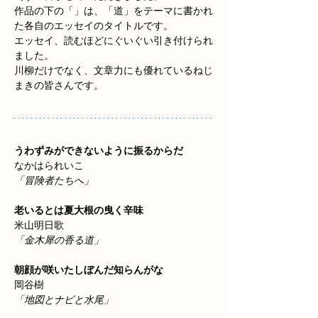
作品の下の「」は、「道」をテーマに書かれ
た各自のエッセイのタイトルです。
エッセイ、読むほどにぐいぐい引き付けられ
ました。
川柳だけでなく、文章力にも優れているねじ
まきの皆さんです。
うわずみができないように振るからだ　
なかはられいこ
「冒険者たちへ」
老いるとは夏大根の曳く辛味
米山明日歌
「金木犀の香る道」
朝顔が咲いたしぼんだ知らんがな
岡谷樹
「地図とナビと水尾」