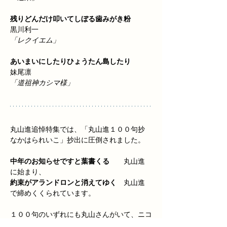
残りどんだけ叩いてしぼる歯みがき粉　
黒川利一
「レクイエム」
あいまいにしたりひょうたん島したり　
妹尾凛
「道祖神カシマ様」
丸山進追悼特集では、「丸山進１００句抄　
なかはられいこ」抄出に圧倒されました。
中年のお知らせですと葉書くる
　　丸山進　
に始まり、
約束がアランドロンと消えてゆく
　丸山進　
で締めくくられています。
１００句のいずれにも丸山さんがいて、ニコ
ニコしたり困ったような顔をしたりで、楽し