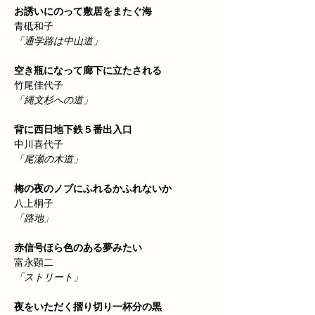
お誘いにのって敷居をまたぐ海　
青砥和子
「通学路は中山道」
空き瓶になって廊下に立たされる
竹尾佳代子
「縄文杉への道」
背に西日地下鉄５番出入口　
中川喜代子
「尾瀬の木道」
梅の夜のノブにふれるかふれないか
八上桐子
「路地」
赤信号ほら色のある夢みたい　
富永顕二
「ストリート」
夜をいただく摺り切り一杯分の黒　