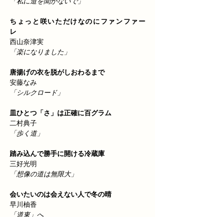
「私に道を聞かないで」
ちょっと咲いただけなのにファンファー
レ　　
西山奈津実
「楽になりました」
唐揚げの衣を脱がしおわるまで　
安藤なみ
「シルクロード」
皿ひとつ「さ」は正確に百グラム　
二村典子
「歩く道」
踏み込んで勝手に開ける冷蔵庫　
三好光明
「想像の道は無限大」
会いたいのは会えない人で冬の晴　
早川柚香
「道東」へ