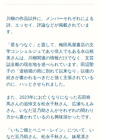
川柳の作品以外に、メンバーそれぞれによる
詩、エッセイ、評論などが掲載されていま
す。
「星をつなぐ」と題して、梅田蔦屋書店の文
学コンシェルジュであり俳人でもある永山裕
美さんは、川柳関連の情報だけでなく、文芸
誌全般の現在地を述べられています。田辺聖
子の「道頓堀の雨に別れて以来なり」以後の
続きが書かれるべきだと強く主張されている
のに、ハッとさせられました。
また、2023年にお亡くなりになった石田柊
馬さんの追悼文を松永千秋さん、広瀬ちえみ
さん、いなだ豆乃助さんがそれぞれの関わり
方から書かれているのも興味深かったです。
「いちご畑とペニー・レイン」について、い
なだ豆乃助さん、松永千秋さん、妹尾凛さ