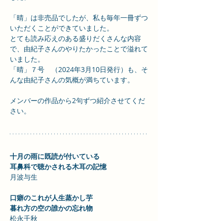
「晴」は非売品でしたが、私も毎年一冊ずつ
いただくことができていました。
とても読み応えのある盛りだくさんな内容
で、由紀子さんのやりたかったことで溢れて
いました。
「晴」７号　（2024年3月10日発行）も、そ
んな由紀子さんの気概が満ちています。
メンバーの作品から2句ずつ紹介させてくだ
さい。
十月の雨に既読が付いている　　
耳鼻科で聴かされる木耳の記憶　
月波与生
口癖のこれが人生蒸かし芋　　
暮れ方の空の誰かの忘れ物　
松永千秋