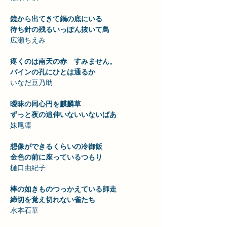
鏡から出てきて鍋の底にいる　　
待ち針の残るいっぽん抜いて鳥　
広瀬ちえみ
疼くのは南天の赤　すみません。　　
パインの孔にひとは通るか　
いなだ豆乃助
曖昧の同心円を麒麟草　　
ずっと夜の追伸いないいないばあ　
妹尾凛
想像ができるくらいの冷御飯　　
金色の前に座っているつもり　
樋口由紀子
棒の如きものつっかえている師走　　
締切を覚え切れない雀たち
水本石華