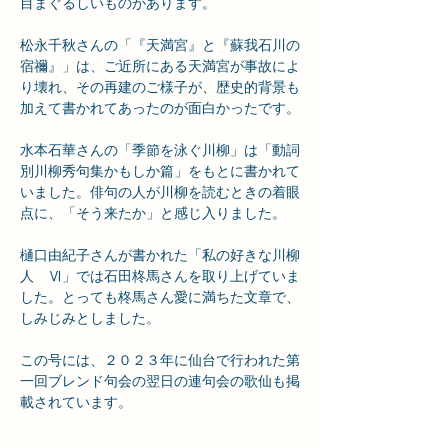
目まぐるしいものがあります。
松永千秋さんの「『天満宮』と『蘇我石川の
宿禰』」は、ご近所にある天満宮が事故によ
り壊れ、その再建のご様子が、歴史的背景も
加えて書かれてあったのが面白かったです。
水本石華さんの「季節を泳ぐ川柳」は「動詞
別川柳秀句集かもしか篇」をもとに書かれて
いました。俳句の人が川柳を読むときの着眼
点に、「そう来たか」と感じ入りました。
樋口由紀子さんが書かれた「私の好きな川柳
人　Ⅵ」では石田柊馬さんを取り上げていま
した。とっても柊馬さん愛に満ちた文章で、
しみじみとしました。
この号には、２０２３年に仙台で行われた第
一回ブレンド句会の翌日の連句会の歌仙も掲
載されています。