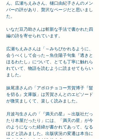
ん、広瀬ちえみさん、樋口由紀子さんのメン
バーの評があり、贅沢なページだと思いまし
た。
いなだ豆乃助さんは斬新な手法で書かれた四
編の詩を寄せられています。
広瀬ちえみさんは「～みちびかれるように、
会うべくして会った～魚住陽子句集『透きと
ほるわたし』について、とても丁寧に触れら
れていて、物語を読むように読ませてもらい
ました。
妹尾凛さんの「アポロチョコー芳賀博子『髷
を切る』文庫版」は芳賀さんとのエピソード
が微笑ましくて、楽しく読みました。
月波与生さんの「『満天の星』～出版社だっ
たり本屋だったり」には、「満天の星」が今
のようになった経緯が書かれてあって、なる
ほどと読みました。出版状況の変遷は本当に