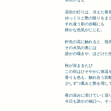
花街の灯りは、冷えた夜
ゆっくりと艶の陰りをま
すれ違う影の歩幅にも
静かな色気がにじむ。
軒先の花に触れると、指
その水気の奥には
誰かの囁きや、ほどけた
秋が深まるたび
この街はひそやかに体温
香りも色も、触れ合う距
少しずつ重みと艶を増し
夜の深みに溶けていく湿
今日も誰かの袖口へ、そ