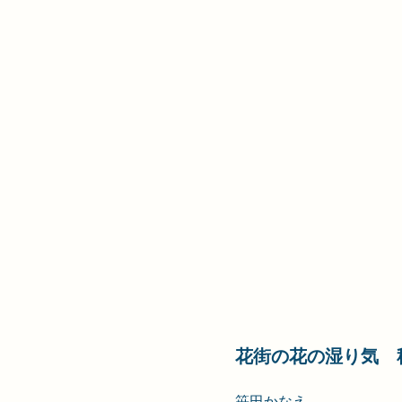
花街の花の湿り気　
笹田かなえ