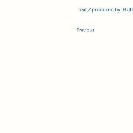
Text／produced by  FUJI
Previous