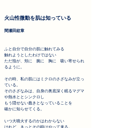
火山性微動を肌は知っている
間瀬田紋章
ふと自分で自分の肌に触れてみる
触れようとしたわけではない
ただ指が、頬に　腕に　胸に　吸い寄せられ
るように。
その時、私の肌にはミクロのさざなみが立っ
ている。
そのさざなみは、自身の奥底深く眠るマグマ
や熱水ととシンクロし
もう隠せない蠢きとなっていることを
確かに知らせてくる。
いつ大噴火するのかはわからない
けれど、きっとその時はやって来る。