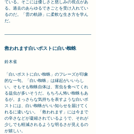
ている。そこには優しさと慈しみの視点があ
る。過去のあらゆるできごとを受け入れてい
るのだ。「雲の軌跡」に柔軟な生き方を学ん
だ。
救われます白いポストに白い蜘蛛
鈴木雀
「白いポストに白い蜘蛛」のフレーズが印象
的な一句。「白い蜘蛛」は縁起がいいらし
い。そもそも蜘蛛自体は、害虫を食べてくれ
る益虫が多いそうだ。もちろん怖い蜘蛛もあ
るが。まっさらな気持ちを表すような白いポ
ストには、白い蜘蛛がいい知らせを届けてく
れるに違いない。「救われます」には今まで
の辛さなどが凝縮されているようで、それが
少しでも軽減されるような明るさが見えるの
が嬉しい。