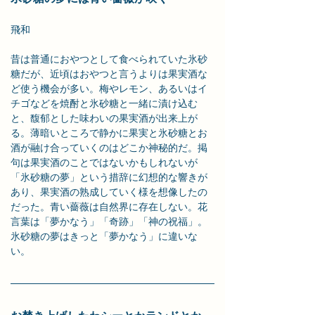
飛和
昔は普通におやつとして食べられていた氷砂
糖だが、近頃はおやつと言うよりは果実酒な
ど使う機会が多い。梅やレモン、あるいはイ
チゴなどを焼酎と氷砂糖と一緒に漬け込む
と、馥郁とした味わいの果実酒が出来上が
る。薄暗いところで静かに果実と氷砂糖とお
酒が融け合っていくのはどこか神秘的だ。掲
句は果実酒のことではないかもしれないが
「氷砂糖の夢」という措辞に幻想的な響きが
あり、果実酒の熟成していく様を想像したの
だった。青い薔薇は自然界に存在しない。花
言葉は「夢かなう」「奇跡」「神の祝福」。
氷砂糖の夢はきっと「夢かなう」に違いな
い。