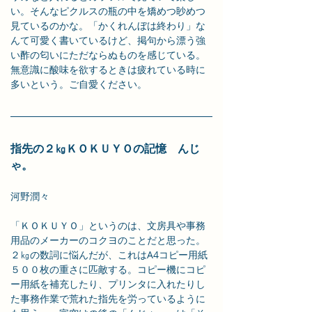
い。そんなピクルスの瓶の中を矯めつ眇めつ
見ているのかな。「かくれんぼは終わり」な
んて可愛く書いているけど、掲句から漂う強
い酢の匂いにただならぬものを感じている。
無意識に酸味を欲するときは疲れている時に
多いという。ご自愛ください。
指先の２㎏ＫＯＫＵＹＯの記憶　んじ
ゃ。
河野潤々
「ＫＯＫＵＹＯ」というのは、文房具や事務
用品のメーカーのコクヨのことだと思った。
２㎏の数詞に悩んだが、これはA4コピー用紙
５００枚の重さに匹敵する。コピー機にコピ
ー用紙を補充したり、プリンタに入れたりし
た事務作業で荒れた指先を労っているように