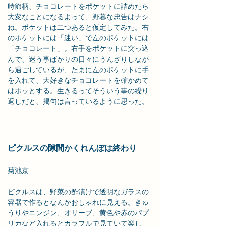
時節柄、チョコレートをポケットに詰めたら
大変なことになるよって、野暮な忠告はナシ
ね。ポケットは二つあると仮定してみた。右
のポケットには「迷い」で左のポケットには
「チョコレート」。右手をポケットに突っ込
んで、迷う事ばかりの日々にうんざりしなが
ら過ごしているが、たまに左のポケットに手
を入れて、大好きなチョコレートを確かめて
はホッとする。生きるってそういう事の繰り
返しだと、掲句は言っているように思った。
ピクルスの隙間かくれんぼは終わり
菊池京
ピクルスは、野菜の酢漬けで透明なガラスの
容器で作るとなんかおしゃれに見える。きゅ
うりやニンジン、オリーブ、黄色や赤のパプ
リカなど入れるとカラフルで見ていて楽し