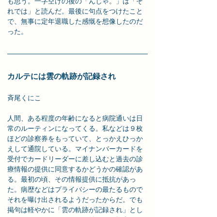
も思う。一字空けの後の「んじゃ。」は「そ
れでは」と読んだ。最後に句点をつけたこと
で、無事に定年退職した感慨を想像したのだ
った。
カルテには雲の軌跡が記録され
斉尾くにこ
人間、ある程度の年齢になると病院通いは日
常のルーティンになってくる。私などは９枚
ほどの診察券をもっていて、とっかえひっか
えして通院している。マイナンバーカードを
受付でカードリーダーに差し込むと過去の診
療情報の提供に同意するかどうかの確認があ
る。最初の頃、その情報提供に抵抗があっ
た。病歴などはプライバシーの最たるもので
それを曝け出されるようだったからだ。でも
掲句は軽やかに「雲の軌跡が記録され」とし