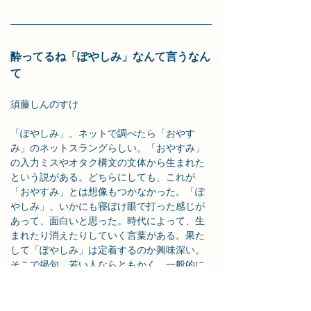
酔ってるね「ぽやしみ」なんて言うなん
て
須藤しんのすけ
「ぽやしみ」、ネットで調べたら「おやす
み」のネットスラングらしい。「おやすみ」
の入力ミスやオタク構文の文体から生まれた
という説がある。どちらにしても、これが
「おやすみ」とは想像もつかなかった。「ぽ
やしみ」、いかにも寝ぼけ眼で打った感じが
あって、面白いと思った。時代によって、生
まれたり消えたりしていく言葉がある。果た
して「ぽやしみ」は定着するのか興味深い。
そこで掲句、若い人ならともかく、一般的に
「ぽやしみ」を使うかな。これ、本当に酔っ
ているのか疑わしいところ。ちなみ「ぽき
た」は「起きた」だそうだ。